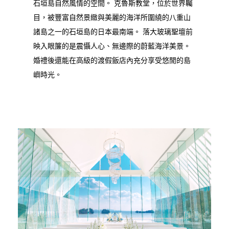
石垣島自然風情的空間。 克魯斯教堂，位於世界矚
目，被豐富自然景緻與美麗的海洋所圍繞的八重山
諸島之一的石垣島的日本最南端。 落大玻璃聖壇前
映入眼簾的是震懾人心、無邊際的蔚藍海洋美景。
婚禮後還能在高級的渡假飯店內充分享受悠閒的島
嶼時光。