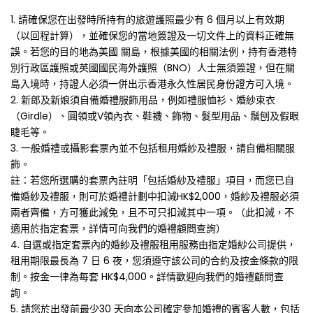
1. 請確保您在出發時所持有的旅遊護照最少有 6 個月以上有效期
（以回程計算），並確保您的當地簽證及一切文件上的資料正確無
誤。若您的目的地為美國 關島，根據美國的相關法例，持有香港特
別行政區護照或英國國民海外護照（BNO）人士無須簽證，但在關
島入境時，持證人必須一併出示香港永久性居民身份證方可入境。
2. 新郎及新娘須自備婚禮服飾用品，例如禮服恤衫、婚紗束衣
（Girdle）、圓領或V領內衣、鞋襪、飾物、髮型用品、鬚刨及假眼
睫毛等。
3. 一般婚禮或攝影套票內並不包括租用婚紗及禮服，請自備相關服
飾。
註：若您所選購的套票內註明「包括婚紗及禮服」項目，而您已自
備婚紗及禮服，則可於婚禮計劃中扣減HK$2,000，婚紗及禮服必須
兩者齊備，方可獲此減免，且不可只扣減其中一項。（此扣減，不
適用於指定套票，詳情可向我們的婚禮顧問查詢）
4. 自選或指定套票內的婚紗及禮服租用服務由指定婚紗公司提供，
租用期限最長為 7 日 6 夜，您須遵守該公司的合約及按金條款的限
制。按金一律為每套 HK$4,000。詳情歡迎向我們的婚禮顧問查
詢。
5. 請您於出發前最少30 天向本公司確定參加婚禮的賓客人數，包括