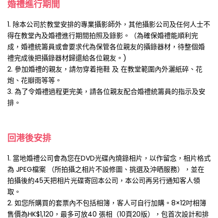
婚禮進行期間
1. 除本公司於教堂安排的專業攝影師外，其他攝影公司及任何人士不
得在教堂內及婚禮進行期間拍照及錄影。（為確保婚禮能順利完
成，婚禮統籌員或會要求代為保管各位親友的攝錄器材，待整個婚
禮完成後把攝錄器材歸還給各位親友。)
2. 參加婚禮的親友，請勿穿着拖鞋 及 在教堂範圍內外灑紙碎、花
炮、花瓣雨等等。
3. 為了令婚禮過程更完美，請各位親友配合婚禮統籌員的指示及安
排。
回港後安排
1. 當地婚禮公司會為您在DVD光碟內燒錄相片，以作留念，相片格式
為 JPEG檔案 （所拍攝之相片不設修圖、挑選及沖晒服務），並在
拍攝後約45天把相片光碟寄回本公司，本公司再另行通知客人領
取。
2. 如您所購買的套票內不包括相簿，客人可自行加購。8×12吋相簿
售價為HK$1,120，最多可放40 張相（10頁20版），包首次設計和排