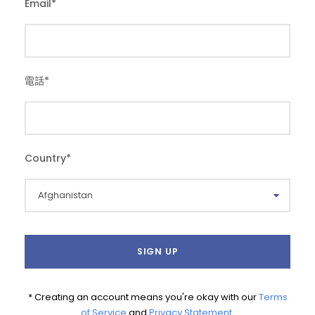
Email
*
電話
*
Country
*
* Creating an account means you're okay with our
Terms
of Service
and
Privacy Statement
.