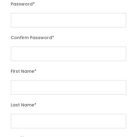
Password
*
Confirm Password
*
First Name
*
Last Name
*