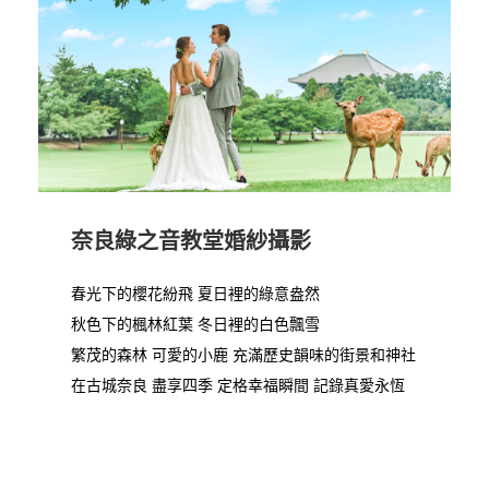
奈良綠之音教堂婚紗攝影
春光下的櫻花紛飛 夏日裡的綠意盎然
秋色下的楓林紅葉 冬日裡的白色飄雪
繁茂的森林 可愛的小鹿 充滿歷史韻味的街景和神社
在古城奈良 盡享四季 定格幸福瞬間 記錄真愛永恆