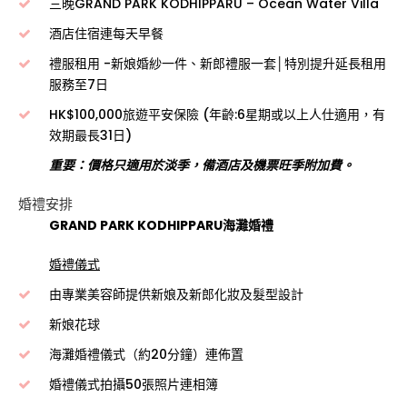
三晚GRAND PARK KODHIPPARU – Ocean Water Villa
酒店住宿連每天早餐
禮服租用 -新娘婚紗一件、新郎禮服一套│特別提升延長租用
服務至7日
HK$100,000旅遊平安保險 (年齡:6星期或以上人仕適用，有
效期最長31日)
重要：價格只適用於淡季，備酒店及機票旺季附加費。
婚禮安排
GRAND PARK KODHIPPARU海灘婚禮
婚禮儀式
由專業美容師提供新娘及新郎化妝及髮型設計
新娘花球
海灘婚禮儀式（約20分鐘）連佈置
婚禮儀式拍攝50張照片連相簿