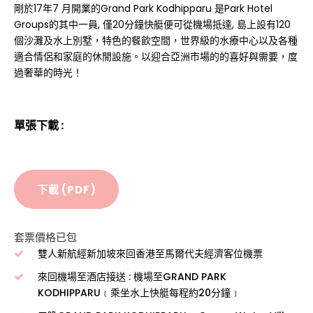
剛於17年7 月開業的Grand Park Kodhipparu 是Park Hotel
Groups的其中一員, 僅20分鐘快艇便可從機場抵達, 島上設有120
個沙灘及水上別墅，特色的餐飲空間，世界級的水療中心以及各種
適合情侶和家庭的休閒設施。以迎合亞洲市場的的喜好與需要，度
過奢華的時光！
單張下載 :
下載 (PDF)
套票價格已包
雙人新航經新加坡來回香港至馬爾代夫經濟客位機票
來回機場至酒店接送 : 機場至GRAND PARK
KODHIPPARU﹝乘坐水上快艇每程約20分鐘﹞