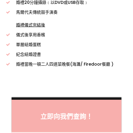
婚禮20分鐘攝錄﹝以DVD或USB存取﹞
馬爾代夫傳統鼓手演奏
婚禮儀式完結後
儀式後享用香檳
單層結婚蛋糕
紀念結婚證書
婚禮當晚一頓二人四道菜晚餐(海灘/ Firedoor餐廳 )
立即向我們查詢！