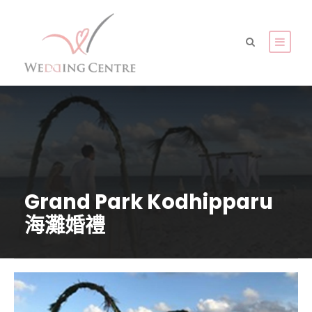
Grand Park Kodhipparu
海灘婚禮